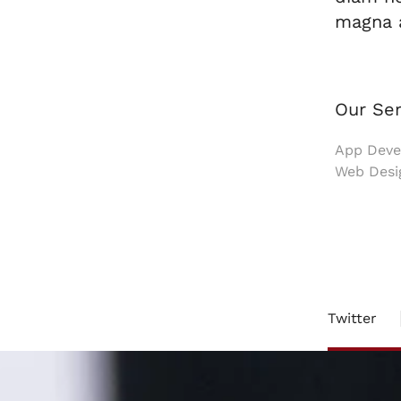
magna a
Our Ser
App Devel
Web Desi
Twitter