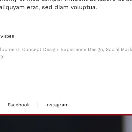
liquyam erat, sed diam voluptua.
vices
opment, Concept Design, Experience Design, Social Mark
gn
Facebook
Instagram