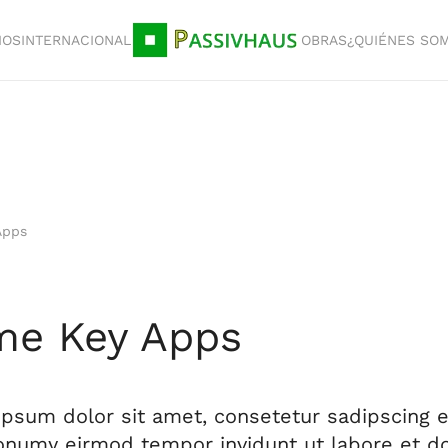
IOS
INTERNACIONAL
OBRAS
¿QUIÉNES SO
Apps
me Key Apps
psum dolor sit amet, consetetur sadipscing el
numy eirmod tempor invidunt ut labore et do