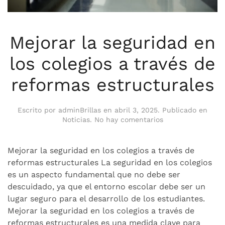
Mejorar la seguridad en
los colegios a través de
reformas estructurales
Escrito por
adminBrillas
en
abril 3, 2025
. Publicado en
en
Noticias
.
No hay comentarios
Mejorar
la
seguridad
Mejorar la seguridad en los colegios a través de
en
reformas estructurales La seguridad en los colegios
los
es un aspecto fundamental que no debe ser
colegios
descuidado, ya que el entorno escolar debe ser un
a
través
lugar seguro para el desarrollo de los estudiantes.
de
Mejorar la seguridad en los colegios a través de
reformas
reformas estructurales es una medida clave para
estructurales