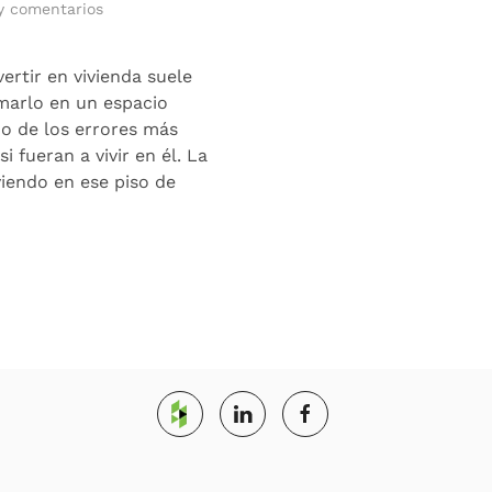
en
y comentarios
Reformar
como
si
ertir en vivienda suele
fueras
marlo en un espacio
a
no de los errores más
vivir
fueran a vivir en él. La
en
ella:
viendo en ese piso de
el
error
más
caro
de
los
inversores
novatos