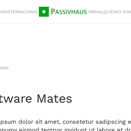
IOS
INTERNACIONAL
OBRAS
¿QUIÉNES SO
ates
tware Mates
psum dolor sit amet, consetetur sadipscing el
numy eirmod tempor invidunt ut labore et do