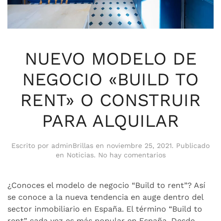
NUEVO MODELO DE
NEGOCIO «BUILD TO
RENT» O CONSTRUIR
PARA ALQUILAR
Escrito por
adminBrillas
en
noviembre 25, 2021
. Publicado
en
en
Noticias
.
No hay comentarios
NUEVO
MODELO
DE
¿Conoces el modelo de negocio “Build to rent”? Así
NEGOCIO
se conoce a la nueva tendencia en auge dentro del
«BUILD
sector inmobiliario en España. El término “Build to
TO
rent” cada vez es más popular en España. Desde
RENT»