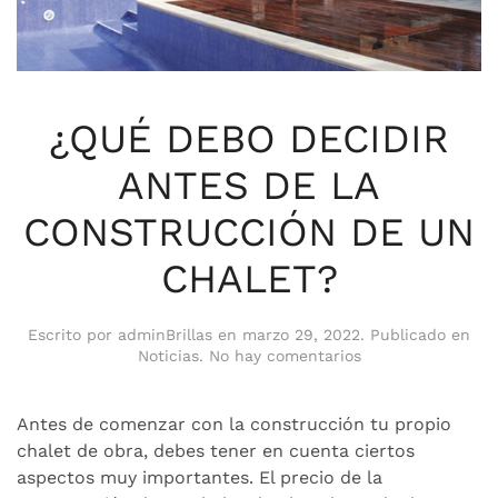
¿QUÉ DEBO DECIDIR
ANTES DE LA
CONSTRUCCIÓN DE UN
CHALET?
Escrito por
adminBrillas
en
marzo 29, 2022
. Publicado en
en
Noticias
.
No hay comentarios
¿QUÉ
DEBO
DECIDIR
Antes de comenzar con la construcción tu propio
ANTES
chalet de obra, debes tener en cuenta ciertos
DE
aspectos muy importantes. El precio de la
LA