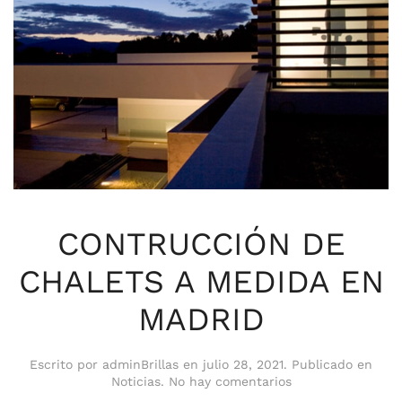
CONTRUCCIÓN DE
CHALETS A MEDIDA EN
MADRID
Escrito por
adminBrillas
en
julio 28, 2021
. Publicado en
en
Noticias
.
No hay comentarios
CONTRUCCIÓN