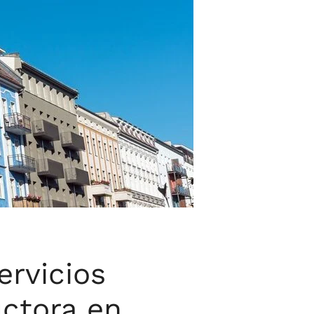
ervicios
uctora en