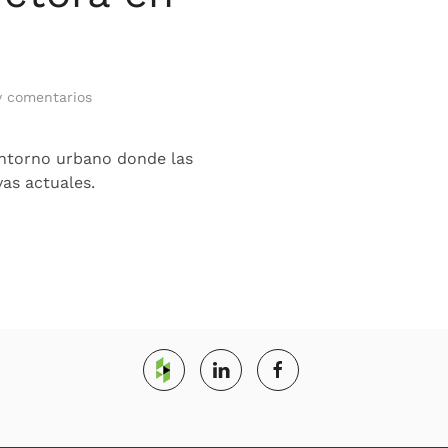
en
y comentarios
Rehabilitación
de
Edificios:
 entorno urbano donde las
Servicios
as actuales.
Especializados
de
una
constructora
en
Madrid