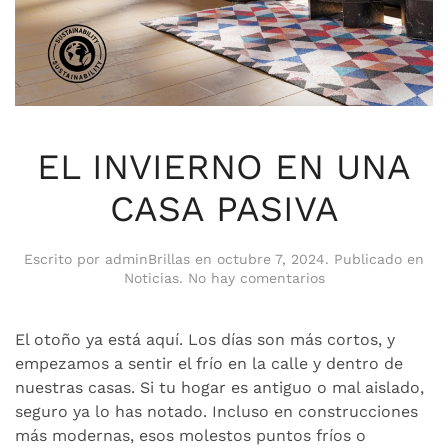
EL INVIERNO EN UNA
CASA PASIVA
Escrito por
adminBrillas
en
octubre 7, 2024
. Publicado en
en
Noticias
.
No hay comentarios
EL
INVIERNO
EN
El otoño ya está aquí. Los días son más cortos, y
UNA
empezamos a sentir el frío en la calle y dentro de
CASA
nuestras casas. Si tu hogar es antiguo o mal aislado,
PASIVA
seguro ya lo has notado. Incluso en construcciones
más modernas, esos molestos puntos fríos o