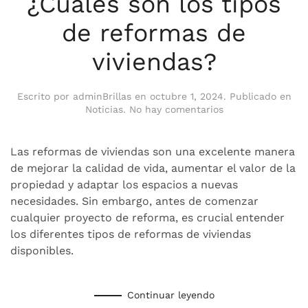
¿Cuáles son los tipos
de reformas de
viviendas?
Escrito por
adminBrillas
en
octubre 1, 2024
. Publicado en
en
Noticias
.
No hay comentarios
¿Cuáles
son
los
Las reformas de viviendas son una excelente manera
tipos
de mejorar la calidad de vida, aumentar el valor de la
de
propiedad y adaptar los espacios a nuevas
reformas
necesidades. Sin embargo, antes de comenzar
de
viviendas?
cualquier proyecto de reforma, es crucial entender
los diferentes tipos de reformas de viviendas
disponibles.
Continuar leyendo