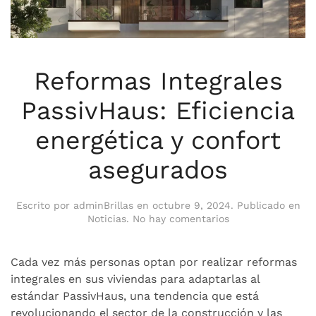
Reformas Integrales
PassivHaus: Eficiencia
energética y confort
asegurados
Escrito por
adminBrillas
en
octubre 9, 2024
. Publicado en
en
Noticias
.
No hay comentarios
Reformas
Integrales
PassivHaus:
Cada vez más personas optan por realizar reformas
Eficiencia
integrales en sus viviendas para adaptarlas al
energética
estándar PassivHaus, una tendencia que está
y
revolucionando el sector de la construcción y las
confort