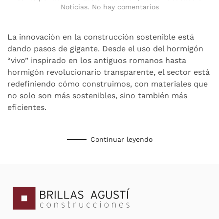
en
Noticias
.
No hay comentarios
HORMIGÓN
REVOLUCIONARIO
DEL
La innovación en la construcción sostenible está
LEGADO
dando pasos de gigante. Desde el uso del hormigón
ROMANO
“vivo” inspirado en los antiguos romanos hasta
A
hormigón revolucionario transparente, el sector está
LA
INNOVACIÓN
redefiniendo cómo construimos, con materiales que
TRANSPARENTE
no solo son más sostenibles, sino también más
eficientes.
Continuar leyendo