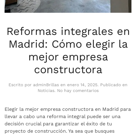
Reformas integrales en
Madrid: Cómo elegir la
mejor empresa
constructora
Escrito por
adminBrillas
en
enero 14, 2025
. Publicado en
en
Noticias
.
No hay comentarios
Reformas
integrales
en
Elegir la mejor empresa constructora en Madrid para
Madrid:
llevar a cabo una reforma integral puede ser una
Cómo
decisión crucial para garantizar el éxito de tu
elegir
proyecto de construcción. Ya sea que busques
la