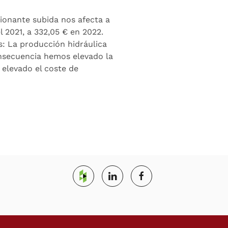
PASIVOS;
LA
sionante subida nos afecta a
SOLUCIÓN
2021, a 332,05 € en 2022.
IDEAL
s: La producción hidráulica
A
nsecuencia hemos elevado la
LA
DESORBITADA
 elevado el coste de
SUBIDA
DEL
COSTE
DE
LAS
ENERGÍAS
EN
LOS
ÚLTIMOS
MESES.