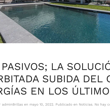
 PASIVOS; LA SOLUCI
RBITADA SUBIDA DEL 
RGÍAS EN LOS ÚLTIMO
or
adminBrillas
en
mayo 10, 2022
. Publicado en
Noticias
.
No hay c