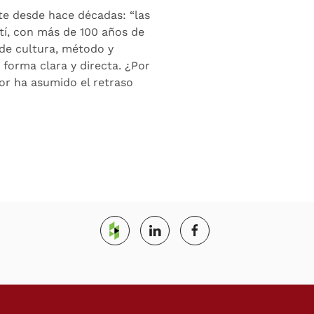
plazos
 desde hace décadas: “las
en
stí, con más de 100 años de
construcción
 de cultura, método y
forma clara y directa. ¿Por
or ha asumido el retraso