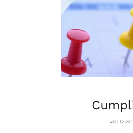
Cumpli
Escrito po