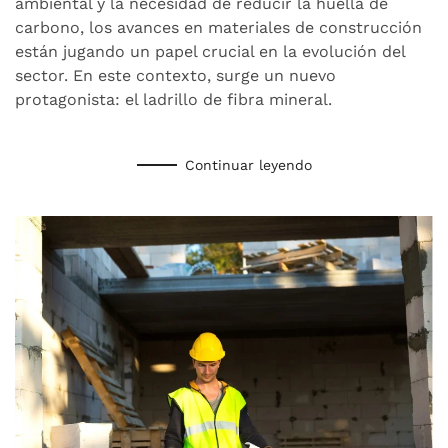
ambiental y la necesidad de reducir la huella de
de
ladrillos
carbono, los avances en materiales de construcción
más
están jugando un papel crucial en la evolución del
sostenibles
sector. En este contexto, surge un nuevo
protagonista: el ladrillo de fibra mineral.
Continuar leyendo