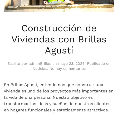
Construcción de
Viviendas con Brillas
Agustí
Escrito por
adminBrillas
en
mayo 23, 2024
. Publicado en
en
Noticias
.
No hay comentarios
Construcción
de
Viviendas
En Brillas Agustí, entendemos que construir una
con
vivienda es uno de los proyectos más importantes en
Brillas
la vida de una persona. Nuestro objetivo es
Agustí
transformar las ideas y sueños de nuestros clientes
en hogares funcionales y estéticamente atractivos.